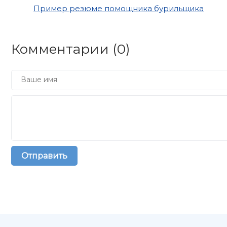
Пример резюме помощника бурильщика
Комментарии (
0
)
Отправить